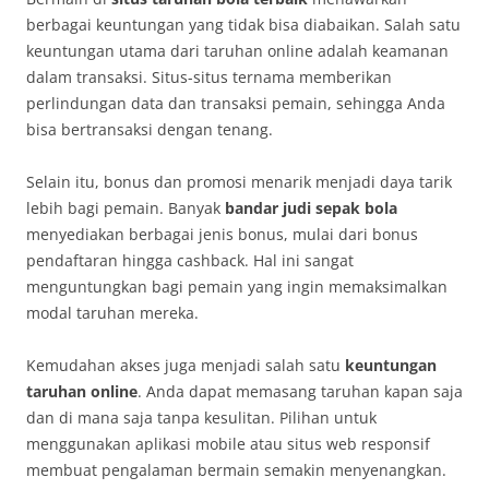
berbagai keuntungan yang tidak bisa diabaikan. Salah satu
keuntungan utama dari taruhan online adalah keamanan
dalam transaksi. Situs-situs ternama memberikan
perlindungan data dan transaksi pemain, sehingga Anda
bisa bertransaksi dengan tenang.
Selain itu, bonus dan promosi menarik menjadi daya tarik
lebih bagi pemain. Banyak
bandar judi sepak bola
menyediakan berbagai jenis bonus, mulai dari bonus
pendaftaran hingga cashback. Hal ini sangat
menguntungkan bagi pemain yang ingin memaksimalkan
modal taruhan mereka.
Kemudahan akses juga menjadi salah satu
keuntungan
taruhan online
. Anda dapat memasang taruhan kapan saja
dan di mana saja tanpa kesulitan. Pilihan untuk
menggunakan aplikasi mobile atau situs web responsif
membuat pengalaman bermain semakin menyenangkan.