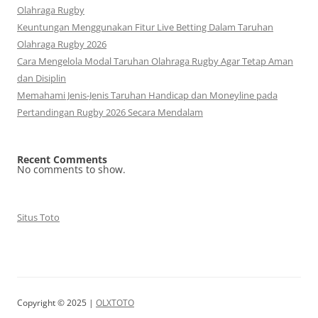
Olahraga Rugby
Keuntungan Menggunakan Fitur Live Betting Dalam Taruhan
Olahraga Rugby 2026
Cara Mengelola Modal Taruhan Olahraga Rugby Agar Tetap Aman
dan Disiplin
Memahami Jenis-Jenis Taruhan Handicap dan Moneyline pada
Pertandingan Rugby 2026 Secara Mendalam
Recent Comments
No comments to show.
Situs Toto
Copyright © 2025 |
OLXTOTO