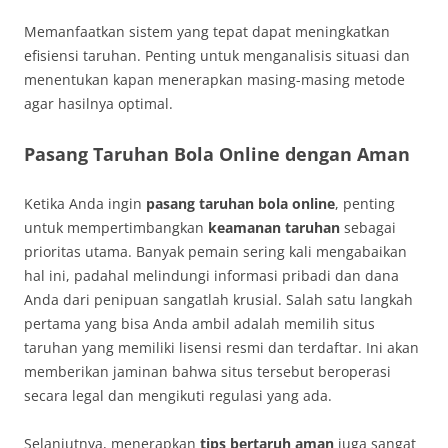
Memanfaatkan sistem yang tepat dapat meningkatkan
efisiensi taruhan. Penting untuk menganalisis situasi dan
menentukan kapan menerapkan masing-masing metode
agar hasilnya optimal.
Pasang Taruhan Bola Online dengan Aman
Ketika Anda ingin
pasang taruhan bola online
, penting
untuk mempertimbangkan
keamanan taruhan
sebagai
prioritas utama. Banyak pemain sering kali mengabaikan
hal ini, padahal melindungi informasi pribadi dan dana
Anda dari penipuan sangatlah krusial. Salah satu langkah
pertama yang bisa Anda ambil adalah memilih situs
taruhan yang memiliki lisensi resmi dan terdaftar. Ini akan
memberikan jaminan bahwa situs tersebut beroperasi
secara legal dan mengikuti regulasi yang ada.
Selanjutnya, menerapkan
tips bertaruh aman
juga sangat