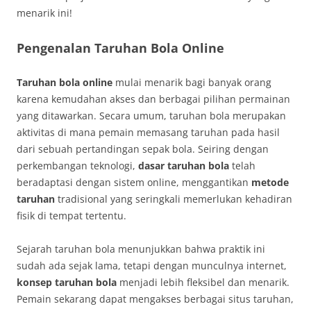
menarik ini!
Pengenalan Taruhan Bola Online
Taruhan bola online
mulai menarik bagi banyak orang
karena kemudahan akses dan berbagai pilihan permainan
yang ditawarkan. Secara umum, taruhan bola merupakan
aktivitas di mana pemain memasang taruhan pada hasil
dari sebuah pertandingan sepak bola. Seiring dengan
perkembangan teknologi,
dasar taruhan bola
telah
beradaptasi dengan sistem online, menggantikan
metode
taruhan
tradisional yang seringkali memerlukan kehadiran
fisik di tempat tertentu.
Sejarah taruhan bola menunjukkan bahwa praktik ini
sudah ada sejak lama, tetapi dengan munculnya internet,
konsep taruhan bola
menjadi lebih fleksibel dan menarik.
Pemain sekarang dapat mengakses berbagai situs taruhan,