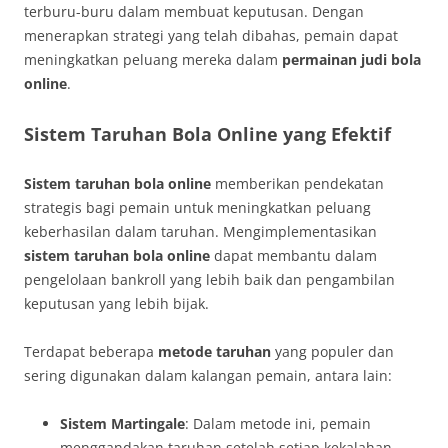
terburu-buru dalam membuat keputusan. Dengan
menerapkan strategi yang telah dibahas, pemain dapat
meningkatkan peluang mereka dalam
permainan judi bola
online
.
Sistem Taruhan Bola Online yang Efektif
Sistem taruhan bola online
memberikan pendekatan
strategis bagi pemain untuk meningkatkan peluang
keberhasilan dalam taruhan. Mengimplementasikan
sistem taruhan bola online
dapat membantu dalam
pengelolaan bankroll yang lebih baik dan pengambilan
keputusan yang lebih bijak.
Terdapat beberapa
metode taruhan
yang populer dan
sering digunakan dalam kalangan pemain, antara lain:
Sistem Martingale
: Dalam metode ini, pemain
menggandakan taruhan setelah setiap kekalahan.