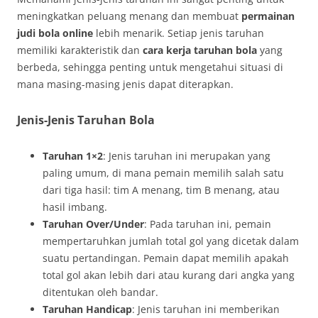
meningkatkan peluang menang dan membuat
permainan
judi bola online
lebih menarik. Setiap jenis taruhan
memiliki karakteristik dan
cara kerja taruhan bola
yang
berbeda, sehingga penting untuk mengetahui situasi di
mana masing-masing jenis dapat diterapkan.
Jenis-Jenis Taruhan Bola
Taruhan 1×2
: Jenis taruhan ini merupakan yang
paling umum, di mana pemain memilih salah satu
dari tiga hasil: tim A menang, tim B menang, atau
hasil imbang.
Taruhan Over/Under
: Pada taruhan ini, pemain
mempertaruhkan jumlah total gol yang dicetak dalam
suatu pertandingan. Pemain dapat memilih apakah
total gol akan lebih dari atau kurang dari angka yang
ditentukan oleh bandar.
Taruhan Handicap
: Jenis taruhan ini memberikan