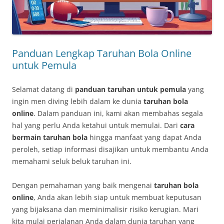
Panduan Lengkap Taruhan Bola Online
untuk Pemula
Selamat datang di
panduan taruhan untuk pemula
yang
ingin men diving lebih dalam ke dunia
taruhan bola
online
. Dalam panduan ini, kami akan membahas segala
hal yang perlu Anda ketahui untuk memulai. Dari
cara
bermain taruhan bola
hingga manfaat yang dapat Anda
peroleh, setiap informasi disajikan untuk membantu Anda
memahami seluk beluk taruhan ini.
Dengan pemahaman yang baik mengenai
taruhan bola
online
, Anda akan lebih siap untuk membuat keputusan
yang bijaksana dan meminimalisir risiko kerugian. Mari
kita mulai perjalanan Anda dalam dunia taruhan yang