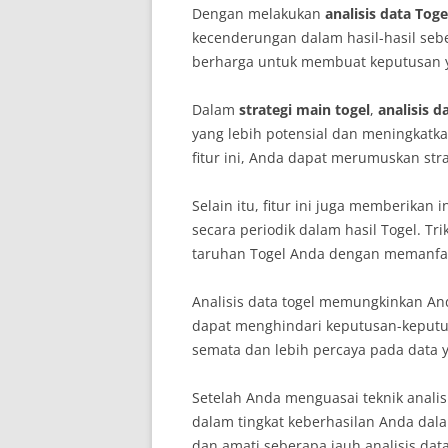
Dengan melakukan
analisis data Toge
kecenderungan dalam hasil-hasil se
berharga untuk membuat keputusan y
Dalam
strategi main togel
,
analisis d
yang lebih potensial dan meningka
fitur ini, Anda dapat merumuskan stra
Selain itu, fitur ini juga memberikan
secara periodik dalam hasil Togel. 
taruhan Togel Anda dengan memanfaatk
Analisis data togel memungkinkan And
dapat menghindari keputusan-keputu
semata dan lebih percaya pada data 
Setelah Anda menguasai teknik anali
dalam tingkat keberhasilan Anda dal
dan amati seberapa jauh analisis d