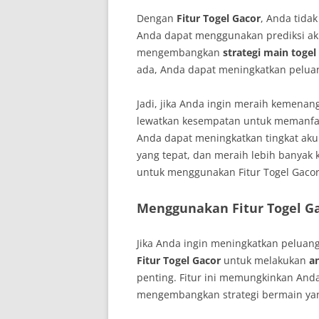
Dengan
Fitur Togel Gacor
, Anda tida
Anda dapat menggunakan prediksi akur
mengembangkan
strategi main togel
ada, Anda dapat meningkatkan pelu
Jadi, jika Anda ingin meraih kemenan
lewatkan kesempatan untuk memanf
Anda dapat meningkatkan tingkat aku
yang tepat, dan meraih lebih banyak
untuk menggunakan Fitur Togel Gacor
Menggunakan Fitur Togel Ga
Jika Anda ingin meningkatkan pelua
Fitur Togel Gacor
untuk melakukan
an
penting. Fitur ini memungkinkan An
mengembangkan strategi bermain yang