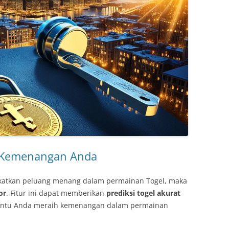
ci Kemenangan Anda
gkatkan peluang menang dalam permainan Togel, maka
or
. Fitur ini dapat memberikan
prediksi togel akurat
ntu Anda meraih kemenangan dalam permainan