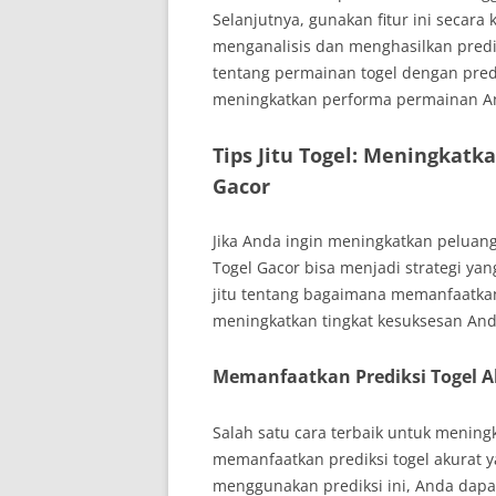
Selanjutnya, gunakan fitur ini secara 
menganalisis dan menghasilkan pre
tentang permainan togel dengan predi
meningkatkan performa permainan A
Tips Jitu Togel: Meningkat
Gacor
Jika Anda ingin meningkatkan pelua
Togel Gacor bisa menjadi strategi yan
jitu tentang bagaimana memanfaatkan 
meningkatkan tingkat kesuksesan An
Memanfaatkan Prediksi Togel A
Salah satu cara terbaik untuk meni
memanfaatkan prediksi togel akurat y
menggunakan prediksi ini, Anda dapa