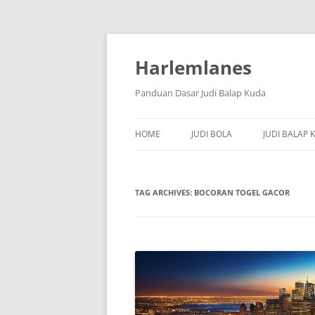
Harlemlanes
Panduan Dasar Judi Balap Kuda
HOME
JUDI BOLA
JUDI BALAP 
TAG ARCHIVES:
BOCORAN TOGEL GACOR