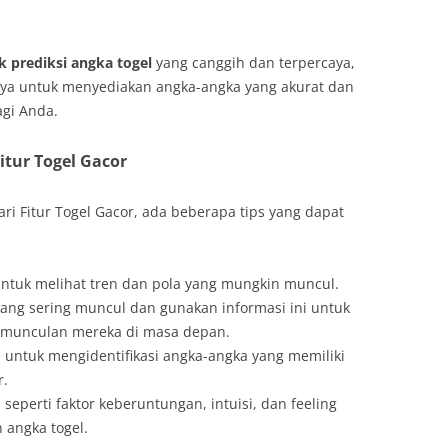
k prediksi angka togel
yang canggih dan terpercaya,
ya untuk menyediakan angka-angka yang akurat dan
gi Anda.
tur Togel Gacor
i Fitur Togel Gacor, ada beberapa tips yang dapat
untuk melihat tren dan pola yang mungkin muncul.
 yang sering muncul dan gunakan informasi ini untuk
munculan mereka di masa depan.
el untuk mengidentifikasi angka-angka yang memiliki
r.
n seperti faktor keberuntungan, intuisi, dan feeling
angka togel.