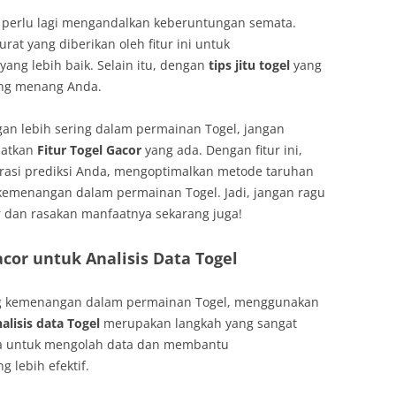
k perlu lagi mengandalkan keberuntungan semata.
at yang diberikan oleh fitur ini untuk
yang lebih baik. Selain itu, dengan
tips jitu togel
yang
ang menang Anda.
gan lebih sering dalam permainan Togel, jangan
aatkan
Fitur Togel Gacor
yang ada. Dengan fitur ini,
rasi prediksi Anda, mengoptimalkan metode taruhan
 kemenangan dalam permainan Togel. Jadi, jangan ragu
 dan rasakan manfaatnya sekarang juga!
cor untuk Analisis Data Togel
ng kemenangan dalam permainan Togel, menggunakan
alisis data Togel
merupakan langkah yang sangat
da untuk mengolah data dan membantu
 lebih efektif.