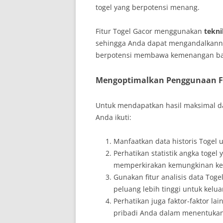
togel yang berpotensi menang.
Fitur Togel Gacor menggunakan
tekni
sehingga Anda dapat mengandalkann
berpotensi membawa kemenangan ba
Mengoptimalkan Penggunaan Fi
Untuk mendapatkan hasil maksimal dar
Anda ikuti:
Manfaatkan data historis Togel 
Perhatikan statistik angka togel
memperkirakan kemungkinan ke
Gunakan fitur analisis data Tog
peluang lebih tinggi untuk kelua
Perhatikan juga faktor-faktor lai
pribadi Anda dalam menentukan 