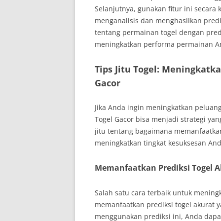
Selanjutnya, gunakan fitur ini secara 
menganalisis dan menghasilkan pre
tentang permainan togel dengan predi
meningkatkan performa permainan A
Tips Jitu Togel: Meningkat
Gacor
Jika Anda ingin meningkatkan pelua
Togel Gacor bisa menjadi strategi yan
jitu tentang bagaimana memanfaatkan 
meningkatkan tingkat kesuksesan An
Memanfaatkan Prediksi Togel A
Salah satu cara terbaik untuk meni
memanfaatkan prediksi togel akurat y
menggunakan prediksi ini, Anda dapa