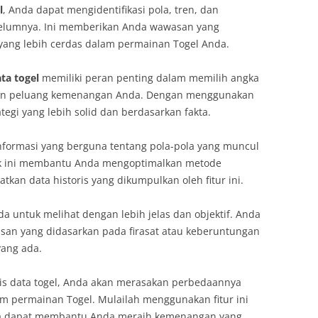
l
, Anda dapat mengidentifikasi pola, tren, dan
belumnya. Ini memberikan Anda wawasan yang
ang lebih cerdas dalam permainan Togel Anda.
ata togel
memiliki peran penting dalam memilih angka
tkan peluang kemenangan Anda. Dengan menggunakan
tegi yang lebih solid dan berdasarkan fakta.
 informasi yang berguna tentang pola-pola yang muncul
Trik ini membantu Anda mengoptimalkan metode
an data historis yang dikumpulkan oleh fitur ini.
a untuk melihat dengan lebih jelas dan objektif. Anda
san yang didasarkan pada firasat atau keberuntungan
yang ada.
sis data togel, Anda akan merasakan perbedaannya
am permainan Togel. Mulailah menggunakan fitur ini
ata dapat membantu Anda meraih kemenangan yang