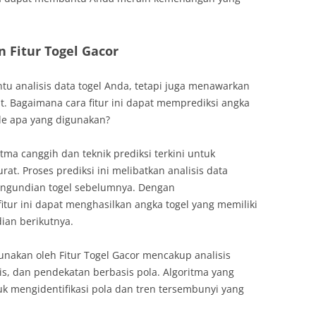
n Fitur Togel Gacor
tu analisis data togel Anda, tetapi juga menawarkan
. Bagaimana cara fitur ini dapat memprediksi angka
de apa yang digunakan?
tma canggih dan teknik prediksi terkini untuk
at. Proses prediksi ini melibatkan analisis data
 pengundian togel sebelumnya. Dengan
itur ini dapat menghasilkan angka togel yang memiliki
ian berikutnya.
nakan oleh Fitur Togel Gacor mencakup analisis
s, dan pendekatan berbasis pola. Algoritma yang
k mengidentifikasi pola dan tren tersembunyi yang