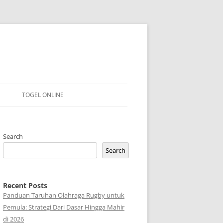
TOGEL ONLINE
Search
Search
Recent Posts
Panduan Taruhan Olahraga Rugby untuk
Pemula: Strategi Dari Dasar Hingga Mahir
di 2026