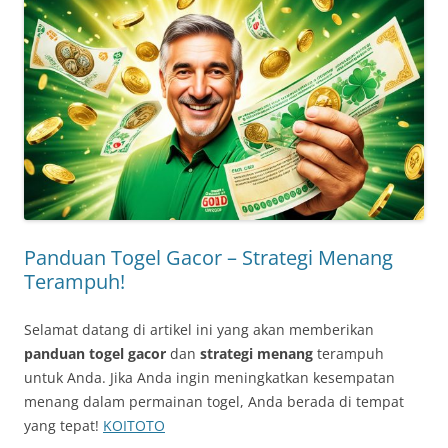
Panduan Togel Gacor – Strategi Menang
Terampuh!
Selamat datang di artikel ini yang akan memberikan
panduan togel gacor
dan
strategi menang
terampuh
untuk Anda. Jika Anda ingin meningkatkan kesempatan
menang dalam permainan togel, Anda berada di tempat
yang tepat!
KOITOTO