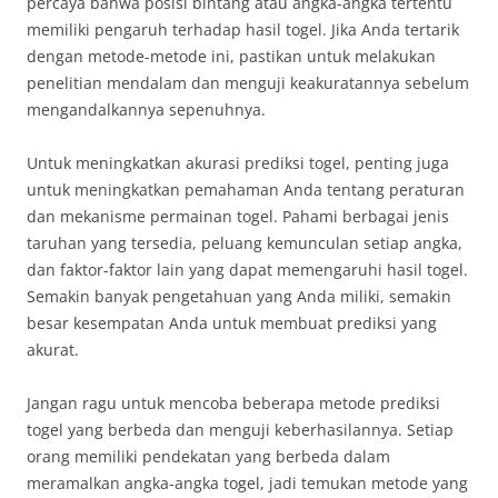
percaya bahwa posisi bintang atau angka-angka tertentu
memiliki pengaruh terhadap hasil togel. Jika Anda tertarik
dengan metode-metode ini, pastikan untuk melakukan
penelitian mendalam dan menguji keakuratannya sebelum
mengandalkannya sepenuhnya.
Untuk meningkatkan akurasi prediksi togel, penting juga
untuk meningkatkan pemahaman Anda tentang peraturan
dan mekanisme permainan togel. Pahami berbagai jenis
taruhan yang tersedia, peluang kemunculan setiap angka,
dan faktor-faktor lain yang dapat memengaruhi hasil togel.
Semakin banyak pengetahuan yang Anda miliki, semakin
besar kesempatan Anda untuk membuat prediksi yang
akurat.
Jangan ragu untuk mencoba beberapa metode prediksi
togel yang berbeda dan menguji keberhasilannya. Setiap
orang memiliki pendekatan yang berbeda dalam
meramalkan angka-angka togel, jadi temukan metode yang