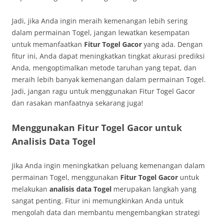
Jadi, jika Anda ingin meraih kemenangan lebih sering
dalam permainan Togel, jangan lewatkan kesempatan
untuk memanfaatkan
Fitur Togel Gacor
yang ada. Dengan
fitur ini, Anda dapat meningkatkan tingkat akurasi prediksi
Anda, mengoptimalkan metode taruhan yang tepat, dan
meraih lebih banyak kemenangan dalam permainan Togel.
Jadi, jangan ragu untuk menggunakan Fitur Togel Gacor
dan rasakan manfaatnya sekarang juga!
Menggunakan Fitur Togel Gacor untuk
Analisis Data Togel
Jika Anda ingin meningkatkan peluang kemenangan dalam
permainan Togel, menggunakan
Fitur Togel Gacor
untuk
melakukan
analisis data Togel
merupakan langkah yang
sangat penting. Fitur ini memungkinkan Anda untuk
mengolah data dan membantu mengembangkan strategi