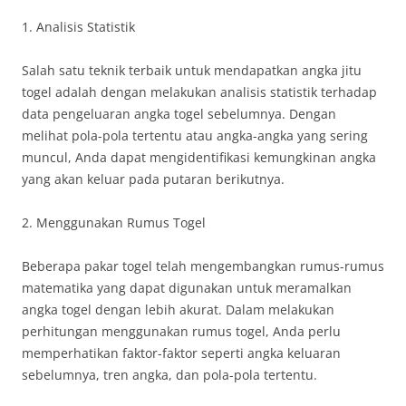
1. Analisis Statistik
Salah satu teknik terbaik untuk mendapatkan angka jitu
togel adalah dengan melakukan analisis statistik terhadap
data pengeluaran angka togel sebelumnya. Dengan
melihat pola-pola tertentu atau angka-angka yang sering
muncul, Anda dapat mengidentifikasi kemungkinan angka
yang akan keluar pada putaran berikutnya.
2. Menggunakan Rumus Togel
Beberapa pakar togel telah mengembangkan rumus-rumus
matematika yang dapat digunakan untuk meramalkan
angka togel dengan lebih akurat. Dalam melakukan
perhitungan menggunakan rumus togel, Anda perlu
memperhatikan faktor-faktor seperti angka keluaran
sebelumnya, tren angka, dan pola-pola tertentu.