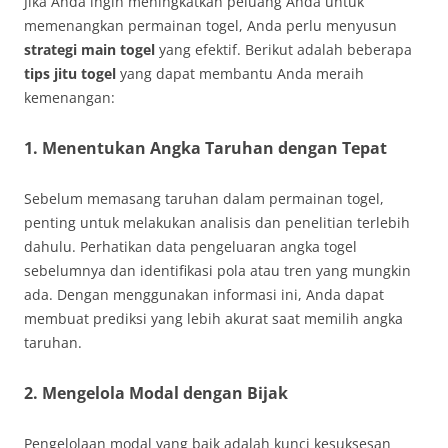
Jika Anda ingin meningkatkan peluang Anda untuk
memenangkan permainan togel, Anda perlu menyusun
strategi main togel
yang efektif. Berikut adalah beberapa
tips jitu togel
yang dapat membantu Anda meraih
kemenangan:
1. Menentukan Angka Taruhan dengan Tepat
Sebelum memasang taruhan dalam permainan togel,
penting untuk melakukan analisis dan penelitian terlebih
dahulu. Perhatikan data pengeluaran angka togel
sebelumnya dan identifikasi pola atau tren yang mungkin
ada. Dengan menggunakan informasi ini, Anda dapat
membuat prediksi yang lebih akurat saat memilih angka
taruhan.
2. Mengelola Modal dengan Bijak
Pengelolaan modal yang baik adalah kunci kesuksesan