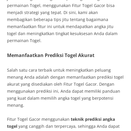
permainan Togel, menggunakan Fitur Togel Gacor bisa
menjadi strategi yang tepat. Di sini, kami akan
membagikan beberapa tips jitu tentang bagaimana
memanfaatkan fitur ini untuk mendapatkan angka jitu
togel dan meningkatkan tingkat kesuksesan Anda dalam
permainan Togel.
Memanfaatkan Prediksi Togel Akurat
Salah satu cara terbaik untuk meningkatkan peluang
menang Anda adalah dengan memanfaatkan prediksi togel
akurat yang disediakan oleh Fitur Togel Gacor. Dengan
menggunakan prediksi ini, Anda dapat memiliki panduan
yang kuat dalam memilih angka togel yang berpotensi
menang.
Fitur Togel Gacor menggunakan
teknik prediksi angka
togel
yang canggih dan terpercaya, sehingga Anda dapat