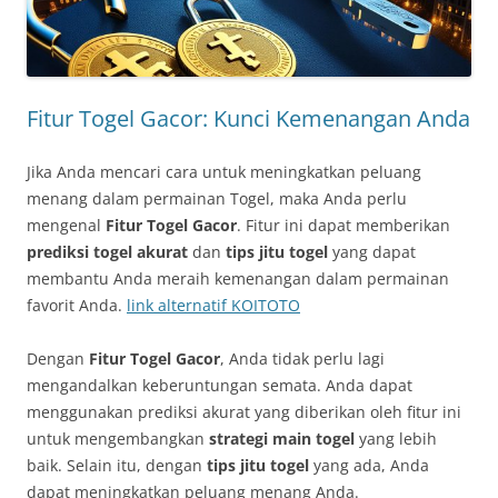
Fitur Togel Gacor: Kunci Kemenangan Anda
Jika Anda mencari cara untuk meningkatkan peluang
menang dalam permainan Togel, maka Anda perlu
mengenal
Fitur Togel Gacor
. Fitur ini dapat memberikan
prediksi togel akurat
dan
tips jitu togel
yang dapat
membantu Anda meraih kemenangan dalam permainan
favorit Anda.
link alternatif KOITOTO
Dengan
Fitur Togel Gacor
, Anda tidak perlu lagi
mengandalkan keberuntungan semata. Anda dapat
menggunakan prediksi akurat yang diberikan oleh fitur ini
untuk mengembangkan
strategi main togel
yang lebih
baik. Selain itu, dengan
tips jitu togel
yang ada, Anda
dapat meningkatkan peluang menang Anda.