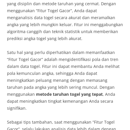
yang disiplin dan metode taruhan yang cermat. Dengan
menggunakan “Fitur Togel Gacor”, Anda dapat
menganalisis data togel secara akurat dan meramalkan
angka yang lebih mungkin keluar. Fitur ini menggabungkan
algoritma canggih dan teknik statistik untuk memberikan
prediksi angka togel yang lebih akurat.
Satu hal yang perlu diperhatikan dalam memanfaatkan
“Fitur Togel Gacor” adalah mengidentifikasi pola dan tren
dalam data togel. Fitur ini dapat membantu Anda melihat
pola kemunculan angka, sehingga Anda dapat
meningkatkan peluang menang dengan memasang
taruhan pada angka yang lebih sering muncul. Dengan
menggunakan
metode taruhan togel yang tepat
, Anda
dapat meningkatkan tingkat kemenangan Anda secara
signifikan.
Sebagai tips tambahan, saat menggunakan “Fitur Togel
Gacor”, selalu lakukan analisis data lebih dalam dengan