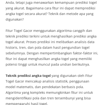
Anda, tetapi juga menawarkan kemampuan prediksi togel
yang akurat. Bagaimana cara fitur ini dapat memprediksi
angka togel secara akurat? Teknik dan metode apa yang
digunakan?
Fitur Togel Gacor menggunakan algoritma canggih dan
teknik prediksi terkini untuk menghasilkan prediksi angka
togel akurat. Proses prediksi ini melibatkan analisis data
historis, tren, dan pola dalam hasil pengundian togel
sebelumnya. Dengan mempertimbangkan faktor-faktor ini,
fitur ini dapat menghasilkan angka togel yang memiliki
potensi tinggi untuk muncul pada undian berikutnya.
Teknik prediksi angka togel
yang digunakan oleh Fitur
Togel Gacor mencakup analisis statistik, penggunaan
model matematis, dan pendekatan berbasis pola.
Algoritma yang kompleks memungkinkan fitur ini untuk
mengidentifikasi pola dan tren tersembunyi yang bisa
mempengaruhi hasil togel.