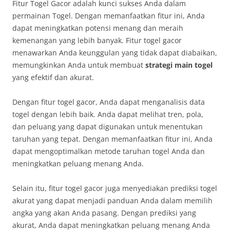
Fitur Togel Gacor adalah kunci sukses Anda dalam
permainan Togel. Dengan memanfaatkan fitur ini, Anda
dapat meningkatkan potensi menang dan meraih
kemenangan yang lebih banyak. Fitur togel gacor
menawarkan Anda keunggulan yang tidak dapat diabaikan,
memungkinkan Anda untuk membuat
strategi main togel
yang efektif dan akurat.
Dengan fitur togel gacor, Anda dapat menganalisis data
togel dengan lebih baik. Anda dapat melihat tren, pola,
dan peluang yang dapat digunakan untuk menentukan
taruhan yang tepat. Dengan memanfaatkan fitur ini, Anda
dapat mengoptimalkan metode taruhan togel Anda dan
meningkatkan peluang menang Anda.
Selain itu, fitur togel gacor juga menyediakan prediksi togel
akurat yang dapat menjadi panduan Anda dalam memilih
angka yang akan Anda pasang. Dengan prediksi yang
akurat, Anda dapat meningkatkan peluang menang Anda