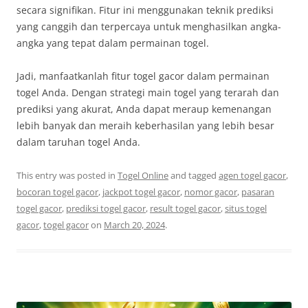
secara signifikan. Fitur ini menggunakan teknik prediksi
yang canggih dan terpercaya untuk menghasilkan angka-
angka yang tepat dalam permainan togel.
Jadi, manfaatkanlah fitur togel gacor dalam permainan
togel Anda. Dengan strategi main togel yang terarah dan
prediksi yang akurat, Anda dapat meraup kemenangan
lebih banyak dan meraih keberhasilan yang lebih besar
dalam taruhan togel Anda.
This entry was posted in
Togel Online
and tagged
agen togel gacor
,
bocoran togel gacor
,
jackpot togel gacor
,
nomor gacor
,
pasaran
togel gacor
,
prediksi togel gacor
,
result togel gacor
,
situs togel
gacor
,
togel gacor
on
March 20, 2024
.