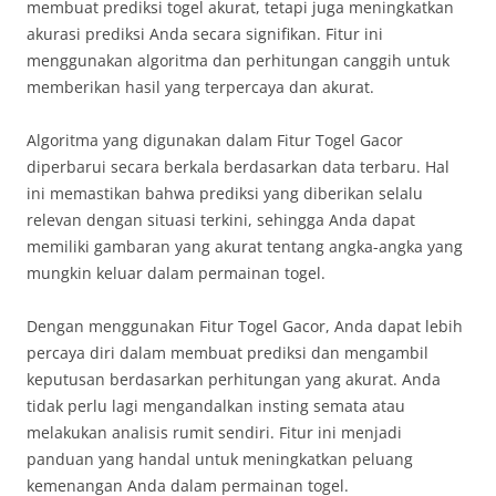
membuat prediksi togel akurat, tetapi juga meningkatkan
akurasi prediksi Anda secara signifikan. Fitur ini
menggunakan algoritma dan perhitungan canggih untuk
memberikan hasil yang terpercaya dan akurat.
Algoritma yang digunakan dalam Fitur Togel Gacor
diperbarui secara berkala berdasarkan data terbaru. Hal
ini memastikan bahwa prediksi yang diberikan selalu
relevan dengan situasi terkini, sehingga Anda dapat
memiliki gambaran yang akurat tentang angka-angka yang
mungkin keluar dalam permainan togel.
Dengan menggunakan Fitur Togel Gacor, Anda dapat lebih
percaya diri dalam membuat prediksi dan mengambil
keputusan berdasarkan perhitungan yang akurat. Anda
tidak perlu lagi mengandalkan insting semata atau
melakukan analisis rumit sendiri. Fitur ini menjadi
panduan yang handal untuk meningkatkan peluang
kemenangan Anda dalam permainan togel.