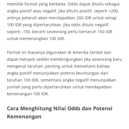
memiliki format yang berbeda. Odds dapat ditulis sebagai
angka positif atau negatif. Jika ditulis positif, seperti +200,
artinya petaruh akan mendapatkan 200 IDR untuk setiap
100 IDR yang dipertaruhkan. Jika odds ditulis negatif,
seperti -150, berarti seseorang perlu bertaruh 150 IDR
untuk memenangkan 100 IDR.
Format ini biasanya digunakan di Amerika Serikat dan
dapat menjadi sedikit membingungkan jika seseorang baru
mengenal taruhan. penting untuk memahami bahwa
angka positif menunjukkan potensi keuntungan dari
taruhan 100 IDR, sementara angka negatif menunjukkan
jumlah yang perlu dipertaruhkan untuk mendapatkan
kemenangan 100 IDR.
Cara Menghitung Nilai Odds dan Potensi
Kemenangan