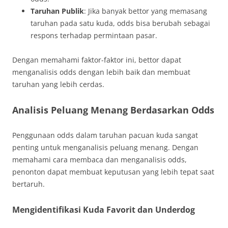
Taruhan Publik
: Jika banyak bettor yang memasang
taruhan pada satu kuda, odds bisa berubah sebagai
respons terhadap permintaan pasar.
Dengan memahami faktor-faktor ini, bettor dapat
menganalisis odds dengan lebih baik dan membuat
taruhan yang lebih cerdas.
Analisis Peluang Menang Berdasarkan Odds
Penggunaan odds dalam taruhan pacuan kuda sangat
penting untuk menganalisis peluang menang. Dengan
memahami cara membaca dan menganalisis odds,
penonton dapat membuat keputusan yang lebih tepat saat
bertaruh.
Mengidentifikasi Kuda Favorit dan Underdog