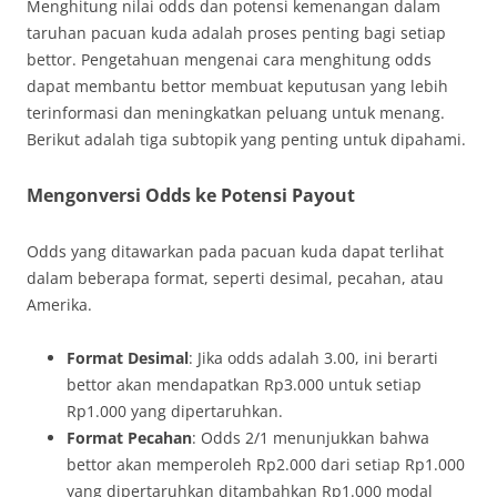
Menghitung nilai odds dan potensi kemenangan dalam
taruhan pacuan kuda adalah proses penting bagi setiap
bettor. Pengetahuan mengenai cara menghitung odds
dapat membantu bettor membuat keputusan yang lebih
terinformasi dan meningkatkan peluang untuk menang.
Berikut adalah tiga subtopik yang penting untuk dipahami.
Mengonversi Odds ke Potensi Payout
Odds yang ditawarkan pada pacuan kuda dapat terlihat
dalam beberapa format, seperti desimal, pecahan, atau
Amerika.
Format Desimal
: Jika odds adalah 3.00, ini berarti
bettor akan mendapatkan Rp3.000 untuk setiap
Rp1.000 yang dipertaruhkan.
Format Pecahan
: Odds 2/1 menunjukkan bahwa
bettor akan memperoleh Rp2.000 dari setiap Rp1.000
yang dipertaruhkan ditambahkan Rp1.000 modal