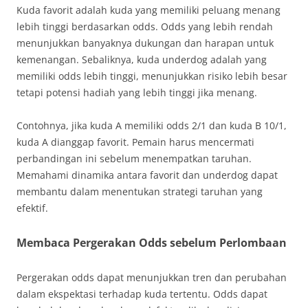
Kuda favorit adalah kuda yang memiliki peluang menang
lebih tinggi berdasarkan odds. Odds yang lebih rendah
menunjukkan banyaknya dukungan dan harapan untuk
kemenangan. Sebaliknya, kuda underdog adalah yang
memiliki odds lebih tinggi, menunjukkan risiko lebih besar
tetapi potensi hadiah yang lebih tinggi jika menang.
Contohnya, jika kuda A memiliki odds 2/1 dan kuda B 10/1,
kuda A dianggap favorit. Pemain harus mencermati
perbandingan ini sebelum menempatkan taruhan.
Memahami dinamika antara favorit dan underdog dapat
membantu dalam menentukan strategi taruhan yang
efektif.
Membaca Pergerakan Odds sebelum Perlombaan
Pergerakan odds dapat menunjukkan tren dan perubahan
dalam ekspektasi terhadap kuda tertentu. Odds dapat