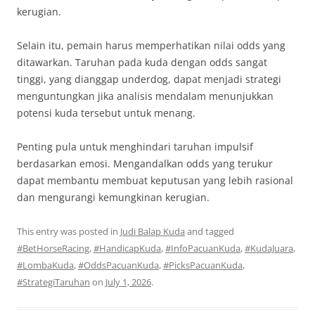
kerugian.
Selain itu, pemain harus memperhatikan nilai odds yang
ditawarkan. Taruhan pada kuda dengan odds sangat
tinggi, yang dianggap underdog, dapat menjadi strategi
menguntungkan jika analisis mendalam menunjukkan
potensi kuda tersebut untuk menang.
Penting pula untuk menghindari taruhan impulsif
berdasarkan emosi. Mengandalkan odds yang terukur
dapat membantu membuat keputusan yang lebih rasional
dan mengurangi kemungkinan kerugian.
This entry was posted in
Judi Balap Kuda
and tagged
#BetHorseRacing
,
#HandicapKuda
,
#InfoPacuanKuda
,
#KudaJuara
,
#LombaKuda
,
#OddsPacuanKuda
,
#PicksPacuanKuda
,
#StrategiTaruhan
on
July 1, 2026
.