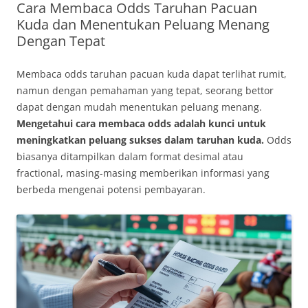
Cara Membaca Odds Taruhan Pacuan
Kuda dan Menentukan Peluang Menang
Dengan Tepat
Membaca odds taruhan pacuan kuda dapat terlihat rumit,
namun dengan pemahaman yang tepat, seorang bettor
dapat dengan mudah menentukan peluang menang.
Mengetahui cara membaca odds adalah kunci untuk
meningkatkan peluang sukses dalam taruhan kuda.
Odds
biasanya ditampilkan dalam format desimal atau
fractional, masing-masing memberikan informasi yang
berbeda mengenai potensi pembayaran.