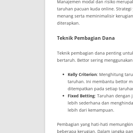
Manajemen modal dan risiko merupaka
taruhan pacuan kuda online. Strate
menang serta meminimalisir kerugian
diterapkan.
Teknik Pembagian Dana
Teknik pembagian dana penting untu
bertaruh. Bettor sering menggunakan
Kelly Criterion
: Menghitung tar
taruhan. Ini membantu bettor 
ditempatkan pada setiap taruha
Fixed Betting
: Taruhan dengan j
lebih sederhana dan menghindar
lebih dari kemampuan.
Pembagian yang hati-hati memungkink
beberapa kerugian. Dalam jangka panj