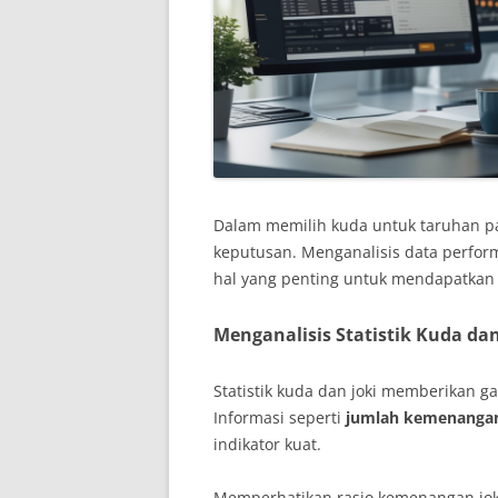
Dalam memilih kuda untuk taruhan p
keputusan. Menganalisis data performa
hal yang penting untuk mendapatkan 
Menganalisis Statistik Kuda dan
Statistik kuda dan joki memberikan 
Informasi seperti
jumlah kemenanga
indikator kuat.
Memperhatikan rasio kemenangan joki