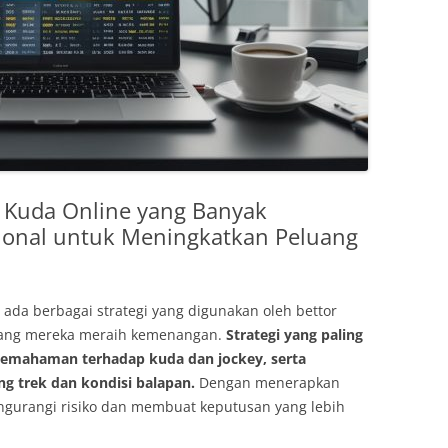
 Kuda Online yang Banyak
sional untuk Meningkatkan Peluang
 ada berbagai strategi yang digunakan oleh bettor
luang mereka meraih kemenangan.
Strategi yang paling
pemahaman terhadap kuda dan jockey, serta
ng trek dan kondisi balapan.
Dengan menerapkan
ngurangi risiko dan membuat keputusan yang lebih