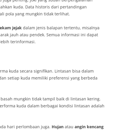
hkan kuda. Data historis dari pertandingan
 pola yang mungkin tidak terlihat.
rekam jejak
dalam jenis balapan tertentu, misalnya
jarak jauh atau pendek. Semua informasi ini dapat
bih terinformasi.
ma kuda secara signifikan. Lintasan bisa dalam
 dan setiap kuda memiliki preferensi yang berbeda
 basah mungkin tidak tampil baik di lintasan kering.
performa kuda dalam berbagai kondisi lintasan adalah
ada hari perlombaan juga.
Hujan
atau
angin kencang