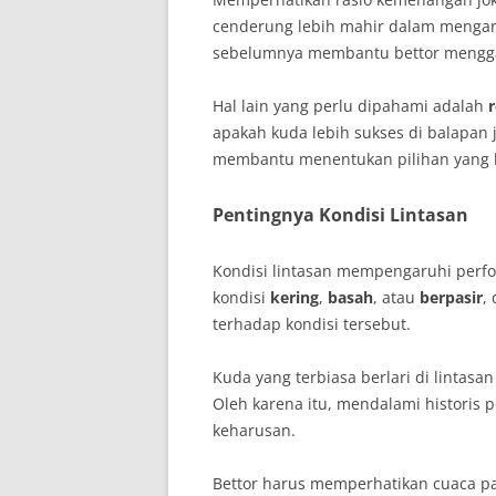
cenderung lebih mahir dalam mengara
sebelumnya membantu bettor menggali
Hal lain yang perlu dipahami adalah
apakah kuda lebih sukses di balapan 
membantu menentukan pilihan yang le
Pentingnya Kondisi Lintasan
Kondisi lintasan mempengaruhi perfor
kondisi
kering
,
basah
, atau
berpasir
,
terhadap kondisi tersebut.
Kuda yang terbiasa berlari di lintasan
Oleh karena itu, mendalami historis 
keharusan.
Bettor harus memperhatikan cuaca p