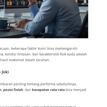
acuan, beberapa faktor kunci bisa memengaruhi
, kondisi lintasan, dan karakteristik fisik kuda adalah
hasil maksimal dalam taruhan.
 Joki
gambaran penting tentang performa sebelumnya.
n
,
posisi finish
, dan
kecepatan rata-rata
bisa menjadi
 juga penting. Joki yang sudah berpengalaman