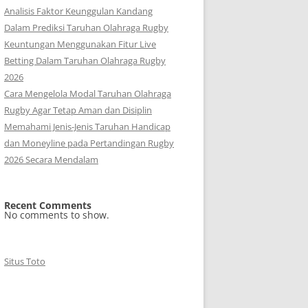
Analisis Faktor Keunggulan Kandang
Dalam Prediksi Taruhan Olahraga Rugby
Keuntungan Menggunakan Fitur Live
Betting Dalam Taruhan Olahraga Rugby
2026
Cara Mengelola Modal Taruhan Olahraga
Rugby Agar Tetap Aman dan Disiplin
Memahami Jenis-Jenis Taruhan Handicap
dan Moneyline pada Pertandingan Rugby
2026 Secara Mendalam
Recent Comments
No comments to show.
Situs Toto