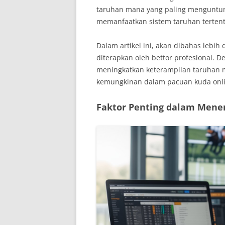
taruhan mana yang paling menguntung
memanfaatkan sistem taruhan terten
Dalam artikel ini, akan dibahas lebi
diterapkan oleh bettor profesional. 
meningkatkan keterampilan taruhan 
kemungkinan dalam pacuan kuda onli
Faktor Penting dalam Mene